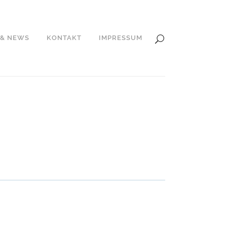
 & NEWS
KONTAKT
IMPRESSUM
tprogramme pro Jahr, die in den
tthäuskirche in Stuttgart-Heslach