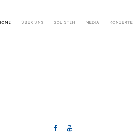
HOME
ÜBER UNS
SOLISTEN
MEDIA
KONZERTE
OR STUTTGART
e des Mottentenchors Stuttgart! Wir erarbeiten zwei bis drei Konzer
er Evangelischen Stiftskirche, der Domkirche St. Eberhard und der Ma